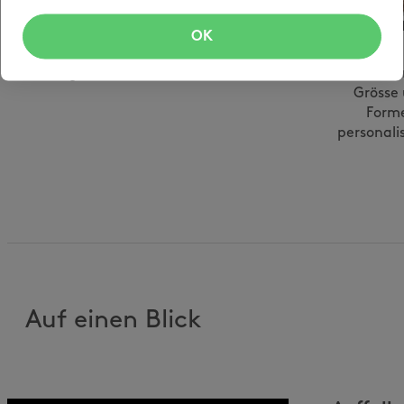
Schichtung
Klein bis Gross
Sonderanf
OK
ng
In drei Höhen
Erhältlich von B6
verfügbar
bis B4
Farbe, D
Grösse
Form
personali
Auf einen Blick