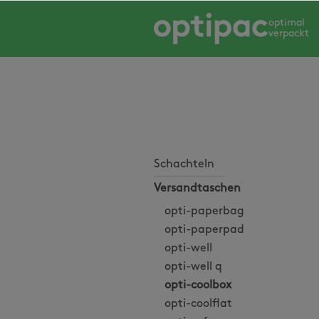
springen
Zur Hauptnavigation springen
optimal
verpackt
Schachteln
Versandtaschen
opti-paperbag
opti-paperpad
opti-well
opti-well q
opti-coolbox
opti-coolflat