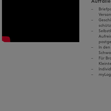
Auffall
Briefp
Versa
Geschi
schüt
Selbst
Aufrei
postg
In den
Schwa
Für Br
Kleint
Indivi
myLog