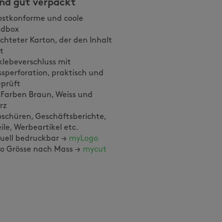
end gut verpackt
ostkonforme und coole
ndbox
chteter Karton, der den Inhalt
zt
klebeverschluss mit
ssperforation, praktisch und
eprüft
 Farben Braun, Weiss und
rz
oschüren, Geschäftsberichte,
eile, Werbeartikel etc.
duell bedruckbar →
myLogo
o Grösse nach Mass →
mycut