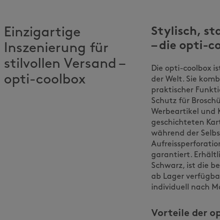
Einzigartige
Stylisch, st
– die opti-c
Inszenierung für
stilvollen Versand –
Die opti-coolbox i
opti-coolbox
der Welt. Sie komb
praktischer Funkti
Schutz für Broschü
Werbeartikel und K
geschichteten Kart
während der Selbs
Aufreissperforati
garantiert. Erhält
Schwarz, ist die b
ab Lager verfügba
individuell nach M
Vorteile der o