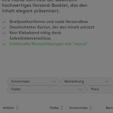
Ihre Marke vom Rest ab. Qualitativ
hochwertiges Versand-Booklet, das den
Inhalt elegant präsentiert.
Briefpostkonforme und coole Versandbox
Geschichteter Karton, der den Inhalt schützt
Kein Klebeband nötig dank
Selbstklebeverschluss
Indidvuelle Wunschlösungen mit "mycut"
Innenmass
Bemerkung
Farbe
Preis
Artikel
Farbe
Innenmass
Bem