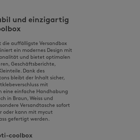
abil und einzigartig
oolbox
st die auffälligste Versandbox
iniert ein modernes Design mit
onalität und bietet optimalen
ren, Geschäftsberichte,
leinteile. Dank des
ons bleibt der Inhalt sicher,
tklebeverschluss mit
on eine einfache Handhabung
lich in Braun, Weiss und
esondere Versandtasche sofort
r oder kann mit mycut
ass gefertigt werden.
pti-coolbox