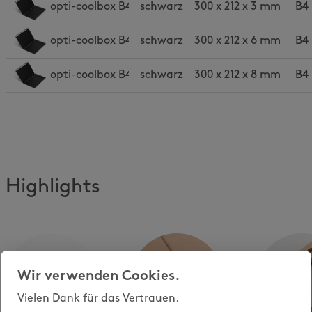
opti-coolbox B4s slim
schwarz
300 x 212 x 3 mm
B4 
opti-coolbox B4s light
schwarz
300 x 212 x 6 mm
B4 
opti-coolbox B4s
schwarz
300 x 212 x 8 mm
B4 
Highlights
Wir verwenden Cookies.
Vielen Dank für das Vertrauen.