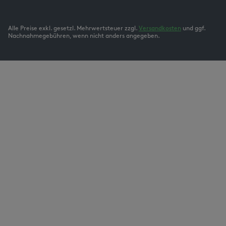
Alle Preise exkl. gesetzl. Mehrwertsteuer zzgl.
Versandkosten
und ggf.
Nachnahmegebühren, wenn nicht anders angegeben.