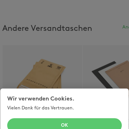
Andere Versandtaschen
An
Wir verwenden Cookies.
Vielen Dank für das Vertrauen.
opti-paperpad
opti-well
Versandtasche mit 100%
Klassiche Versand
OK
Papierpolsterung !
stabilem Wellkart