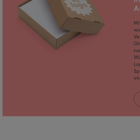
A
Mi
wi
Ve
On
na
Wü
Lo
Sp
im