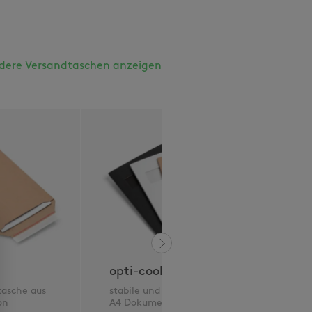
dere Versandtaschen anzeigen
opti-coolflat
o
tasche aus
stabile und edle Briefbox für
m
on
A4 Dokumente
a