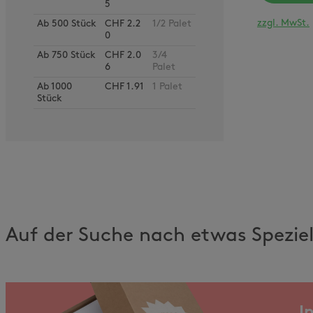
5
zzgl. MwSt.
Ab
500
Stück
CHF 2.2
1/2 Palet
0
Ab
750
Stück
CHF 2.0
3/4
6
Palet
Ab
1000
CHF 1.91
1 Palet
Stück
Auf der Suche nach etwas Spezie
I