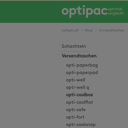
springen
Zur Hauptnavigation springen
optimal
verpackt
optipac.ch
Shop
Versandtaschen
Schachteln
Versandtaschen
opti-paperbag
opti-paperpad
opti-well
opti-well q
opti-coolbox
opti-coolflat
opti-safe
opti-fort
opti-coolsnap