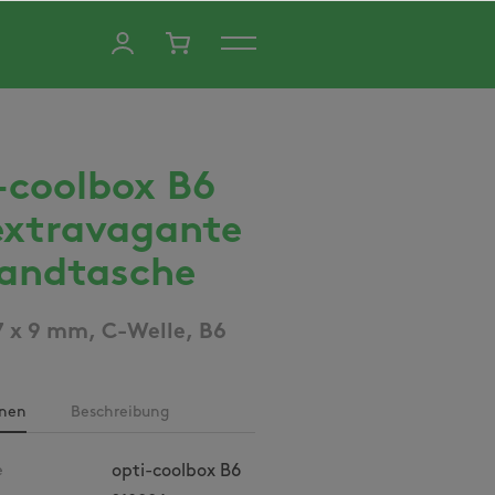
-coolbox B6
extravagante
andtasche
7 x 9 mm, C-Welle, B6
onen
Beschreibung
e
opti-coolbox B6