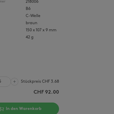
mer
218006
B6
C-Welle
braun
150 x 107 x 9 mm
42 g
Stückpreis CHF
3.68
CHF
92.00
In den Warenkorb