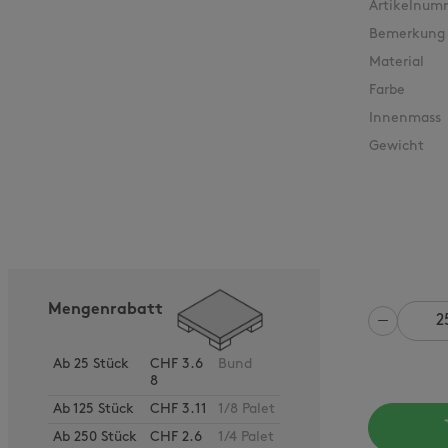
Artikelnum
Bemerkung
Material
Farbe
Innenmass
Gewicht
Mengenrabatt
Anzahl
Ab
25
Stück
CHF 3.6
Bund
8
Ab
125
Stück
CHF 3.11
1/8 Palet
Ab
250
Stück
CHF 2.6
1/4 Palet