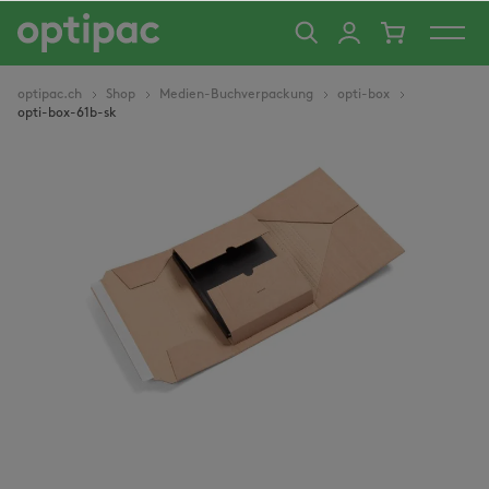
alt springen
optipac.ch
Shop
Medien-Buchverpackung
opti-box
opti-box-61b-sk
Bildergalerie überspringen