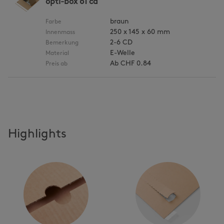
opti-box 61 cd
braun
Farbe
250 x 145 x 60 mm
Innenmass
2-6 CD
Bemerkung
E-Welle
Material
Ab
CHF 0.84
Preis ab
Highlights