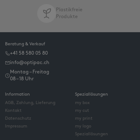
Plastikfreie
Produkte
Beratung & Verkauf
+41 58 580 05 80
info@optipac.ch
Montag – Freitag
08 – 18 Uhr
Information
Speziallösungen
AGB, Zahlung, Lieferung
my box
Kontakt
my cut
Datenschutz
my print
Impressum
my logo
Speziallösungen