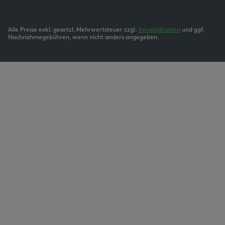
Alle Preise exkl. gesetzl. Mehrwertsteuer zzgl.
Versandkosten
und ggf.
Nachnahmegebühren, wenn nicht anders angegeben.