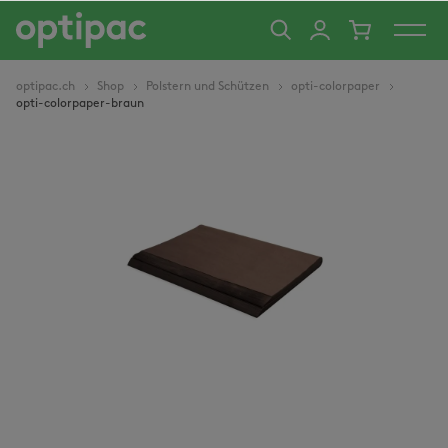
alt springen
optipac.ch
Shop
Polstern und Schützen
opti-colorpaper
opti-colorpaper-braun
Bildergalerie überspringen