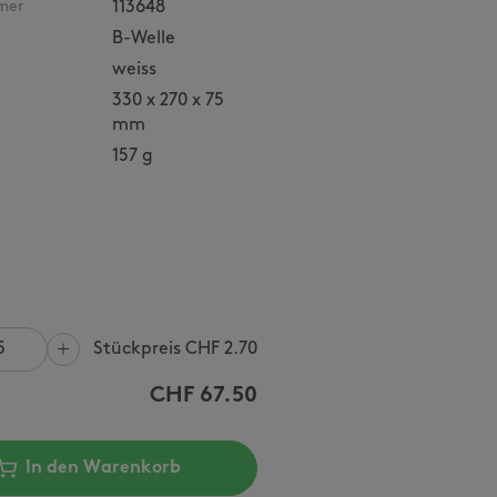
mer
113648
B-Welle
weiss
330 x 270 x 75
mm
157 g
Stückpreis CHF
2.70
CHF
67.50
In den Warenkorb