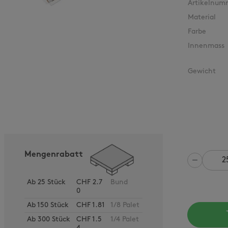
Artikelnum
Material
Farbe
Innenmass
Gewicht
Mengenrabatt
Anzahl
Ab
25
Stück
CHF 2.7
Bund
0
Ab
150
Stück
CHF 1.81
1/8 Palet
Ab
300
Stück
CHF 1.5
1/4 Palet