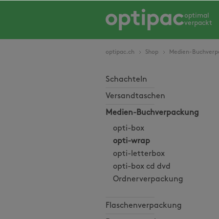
springen
Zur Hauptnavigation springen
optimal
verpackt
optipac.ch
Shop
Medien-Buchverp
Schachteln
Versandtaschen
Medien-Buchverpackung
opti-box
opti-wrap
opti-letterbox
opti-box cd dvd
Ordnerverpackung
Flaschenverpackung