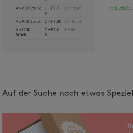
4
zzgl. MwSt.
Ab
600
Stück
CHF 1.3
1/2 Palet
6
Ab
900
Stück
CHF 1.20
3/4 Palet
Ab
1200
CHF 1.0
1 Palet
Stück
8
Auf der Suche nach etwas Spezie
I