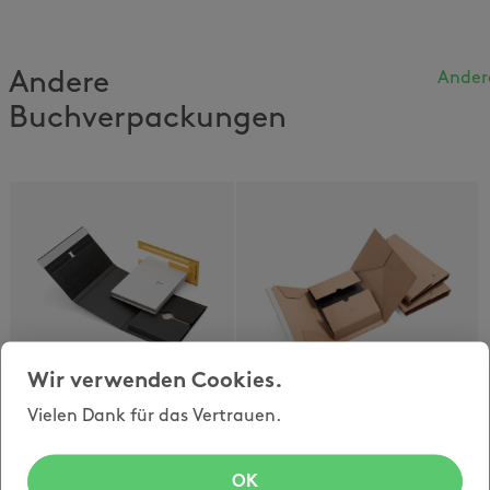
Andere
Ander
Buchverpackungen
Wir verwenden Cookies.
opti-letterbox
opti-box
die
Vielen Dank für das Vertrauen.
Bewährt und robust,
Briefpostkonforme
das klassische
Buchverpackung
Original mit
mit 2 cm, spart
Selbstklebeverschluss
OK
massiv Porto !