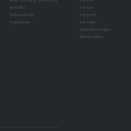
AGB, Zahlung, Lieferung
my box
Kontakt
my cut
Datenschutz
my print
Impressum
my logo
Speziallösungen
Kartonideen