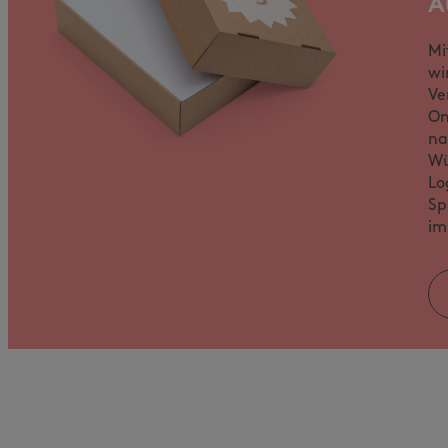
A
Mi
wi
Ve
On
na
Wü
Lo
Sp
im