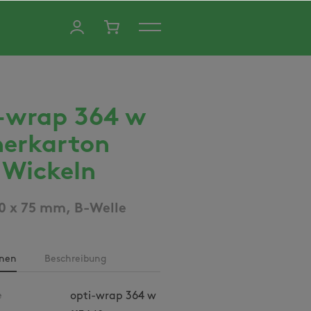
-wrap 364 w
erkarton
Wickeln
70 x 75 mm, B-Welle
onen
Beschreibung
e
opti-wrap 364 w