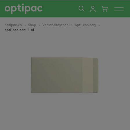
alt springen
optipac.ch
Shop
Versandtaschen
opti-coolbag
opti-coolbag-1-sd
Bildergalerie überspringen