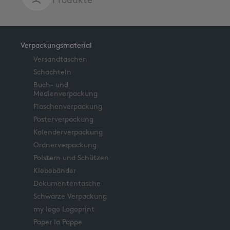
Produkte
Verpackungsmaterial
Versandtaschen
Schachteln
Buch- und
Medienverpackung
Flaschenverpackung
Posterverpackung
Kalenderverpackung
Ordnerverpackung
Polstern und Schützen
Klebebänder
Dokumententasche
Schwarze Verpackung
my logo Logoprint
Paper la Pappe