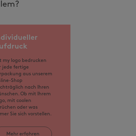
llem?
ndividueller
ufdruck
t my logo bedrucken
r jede fertige
rpackung aus unserem
line-Shop
chträglich nach Ihren
nschen. Ob mit Ihrem
go, mit coolen
rüchen oder was
mer Sie sich vorstellen.
Mehr erfahren