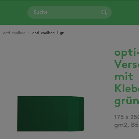
opti-coolbag
opti-coolbag-1-gn
opti
Bildergalerie überspringen
Vers
mit
Kleb
grü
175 x 2
gm2, B5