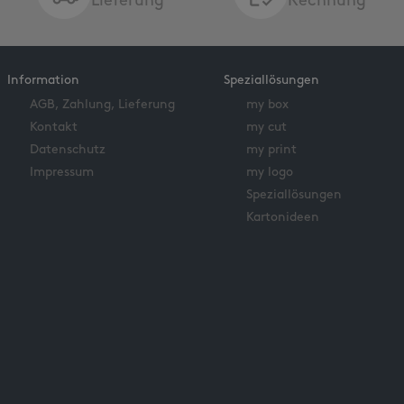
Lieferung
Rechnung
Information
Speziallösungen
AGB, Zahlung, Lieferung
my box
Kontakt
my cut
Datenschutz
my print
Impressum
my logo
Speziallösungen
Kartonideen