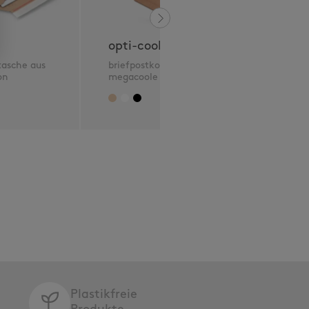
opti-coolbox
o
tasche aus
briefpostkonforme und
st
on
megacoole Versandbox
A
Plastikfreie