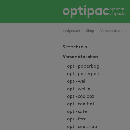
springen
Zur Hauptnavigation springen
optimal
verpackt
optipac.ch
Shop
Versandtaschen
Schachteln
Versandtaschen
opti-paperbag
opti-paperpad
opti-well
opti-well q
opti-coolbox
opti-coolflat
opti-safe
opti-fort
opti-coolsnap