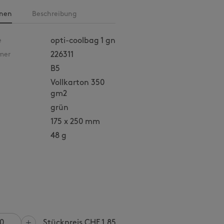
onen
Beschreibung
e
opti-coolbag 1 gn
mer
226311
B5
Vollkarton 350
gm2
grün
175 x 250 mm
48 g
Stückpreis CHF
1.85