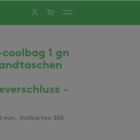
-coolbag 1 gn
andtaschen
everschluss -
n
50 mm, Vollkarton 350