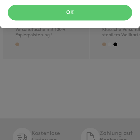
OK
opti-paperpad
opti-well
Versandtasche mit 100%
Klassiche Versand
Papierpolsterung !
stabilem Wellkart
Kostenlose
Zahlung auf