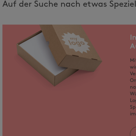
Auf der Suche nach etwas Spezie
I
A
Mi
wi
Ve
On
na
Wü
Lo
Sp
im