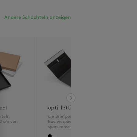
Andere Schachteln anzeigen
cel
opti-letterbox
hteln
die Briefpostkonforme
 2 cm von
Buchverpackung mit 2 cm,
spart massiv Porto !