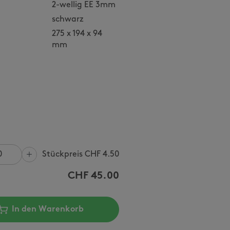
2-wellig EE 3mm
schwarz
275 x 194 x 94
mm
Stückpreis CHF
4.50
CHF
45.00
In den Warenkorb