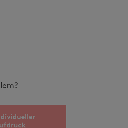
llem?
ndividueller
ufdruck