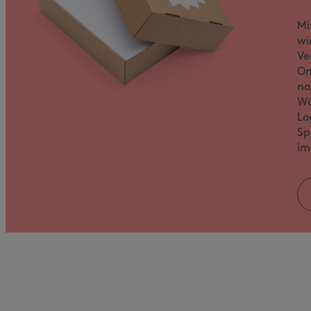
Mi
wi
Ve
On
na
Wü
Lo
Sp
im