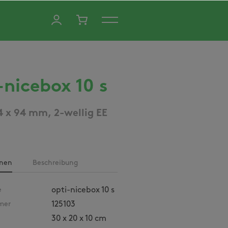
-nicebox 10 s
4 x 94 mm, 2-wellig EE
onen
Beschreibung
e
opti-nicebox 10 s
mer
125103
30 x 20 x 10 cm