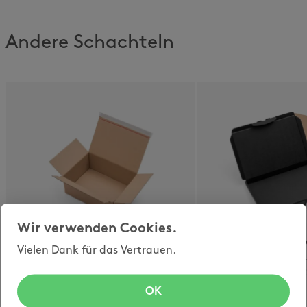
Andere Schachteln
Wir verwenden Cookies.
opti-speedbox
opti-letterpar
Vielen Dank für das Vertrauen.
blitzschneller
Klappdeckelschac
Automatikboden und
briefpostkonform
Sebstklebeverschluss
B6-B4
OK