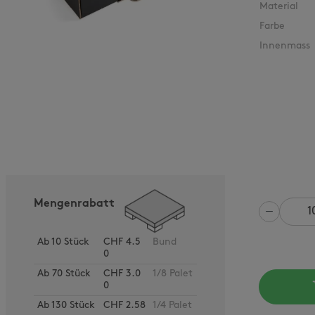
Material
Farbe
Innenmass
Mengenrabatt
Anzahl
Ab
10
Stück
CHF 4.5
Bund
0
Ab
70
Stück
CHF 3.0
1/8 Palet
0
Ab
130
Stück
CHF 2.58
1/4 Palet