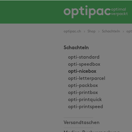
springen
Zur Hauptnavigation springen
optimal
verpackt
optipac.ch
Shop
Schachteln
opt
Schachteln
opti-standard
opti-speedbox
opti-nicebox
opti-letterparcel
opti-packbox
opti-printbox
opti-printquick
opti-printspeed
Versandtaschen