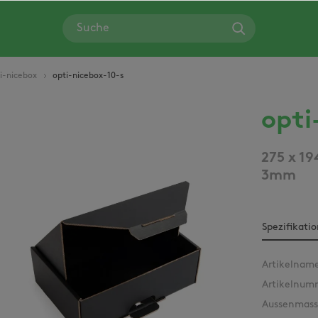
i-nicebox
opti-nicebox-10-s
opti
Bildergalerie überspringen
275 x 19
3mm
Spezifikati
Artikelnam
Artikelnum
Aussenmass