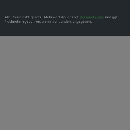
Alle Preise exkl. gesetzl. Mehrwertsteuer zzgl.
Versandkosten
und ggf.
Nachnahmegebühren, wenn nicht anders angegeben.