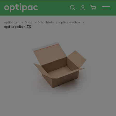
alt springen
optipac.ch
Shop
Schachteln
opti-speedbox
opti-speedbox-332
Bildergalerie überspringen