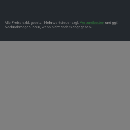
Alle Preise exkl. gesetzl. Mehrwertsteuer zzgl.
Versandkosten
und ggf.
Nachnahmegebühren, wenn nicht anders angegeben.