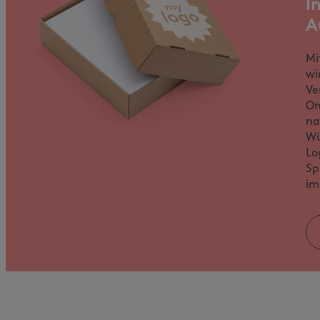
I
A
Mi
wi
Ve
On
na
Wü
Lo
Sp
im