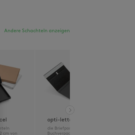
Andere Schachteln anzeigen
cel
opti-letterbox
hteln
die Briefpostkonforme
 2 cm von
Buchverpackung mit 2 cm,