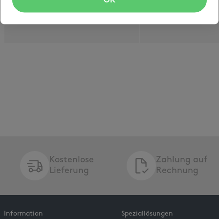
OK
Sebstklebeverschluss
B6-B4
Kostenlose
Zahlung auf
Lieferung
Rechnung
Information
Speziallösungen