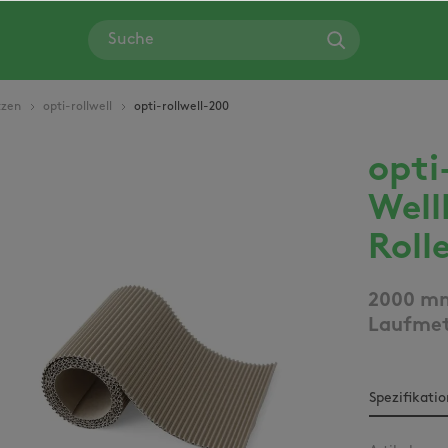
tzen
opti-rollwell
opti-rollwell-200
opti
Bildergalerie überspringen
Well
Roll
2000 mm
Laufme
Spezifikati