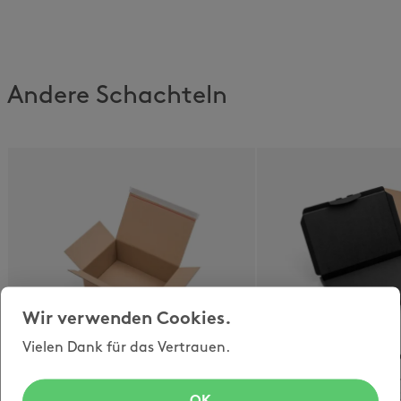
Andere Schachteln
Wir verwenden Cookies.
Vielen Dank für das Vertrauen.
opti-speedbox
opti-letterpar
blitzschneller
Klappdeckelschac
Automatikboden und
briefpostkonform