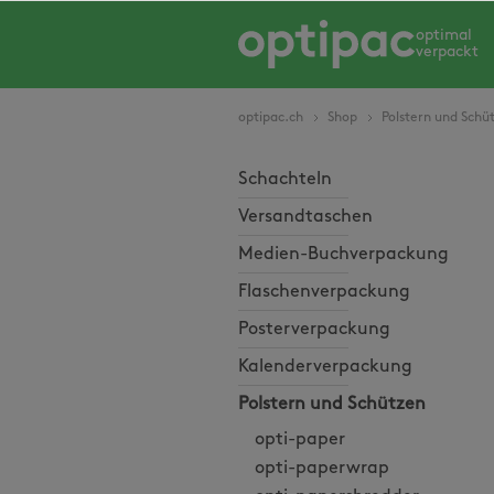
springen
Zur Hauptnavigation springen
optimal
verpackt
optipac.ch
Shop
Polstern und Schü
Schachteln
Versandtaschen
Medien-Buchverpackung
Flaschenverpackung
Posterverpackung
Kalenderverpackung
Polstern und Schützen
opti-paper
opti-paperwrap