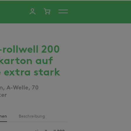
-rollwell 200
karton auf
e extra stark
, A-Welle, 70
ter
onen
Beschreibung