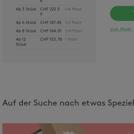
8
Ab
3
Stück
CHF 222.5
1/4 Palet
9
Ab
6
Stück
CHF 187.45
1/2 Palet
zzgl. MwSt.
Ab
8
Stück
CHF 164.01
3/4 Palet
Ab
12
CHF 153.78
1 Palet
Stück
Auf der Suche nach etwas Spezie