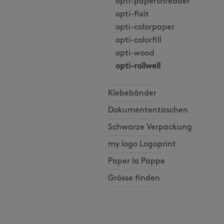
opti-papershredder
opti-fixit
opti-colorpaper
opti-colorfill
opti-wood
opti-rollwell
Klebebänder
Dokumententaschen
Schwarze Verpackung
my logo Logoprint
Paper la Pappe
Grösse finden