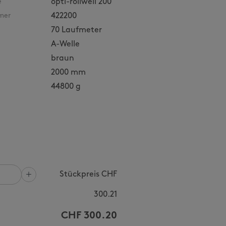
e
opti-rollwell 200
mer
422200
70 Laufmeter
A-Welle
braun
2000 mm
44800 g
Stückpreis CHF
300.21
CHF
300.20