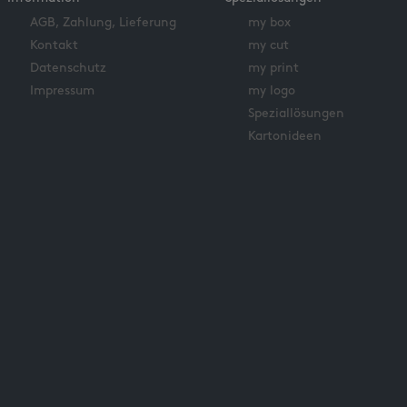
AGB, Zahlung, Lieferung
my box
Kontakt
my cut
Datenschutz
my print
Impressum
my logo
Speziallösungen
Kartonideen