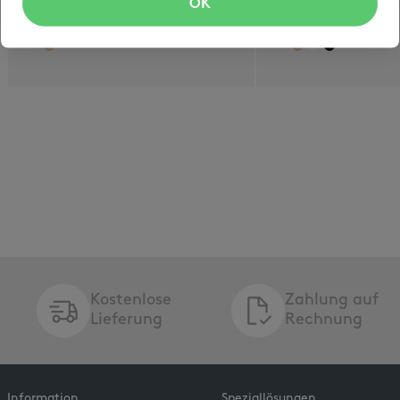
OK
Automatikboden und
briefpostkonform
Sebstklebeverschluss
B6-B4
Kostenlose
Zahlung auf
Lieferung
Rechnung
Information
Speziallösungen