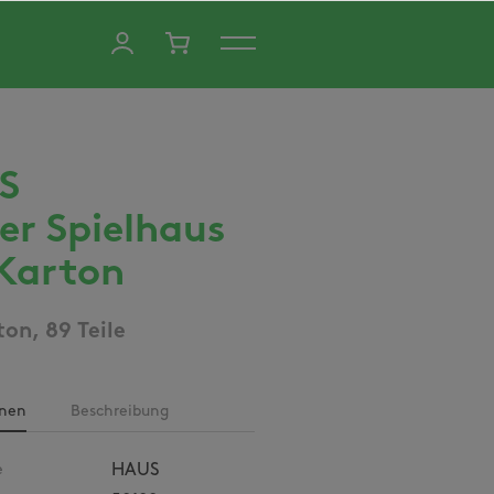
S
er Spielhaus
Karton
on, 89 Teile
onen
Beschreibung
e
HAUS