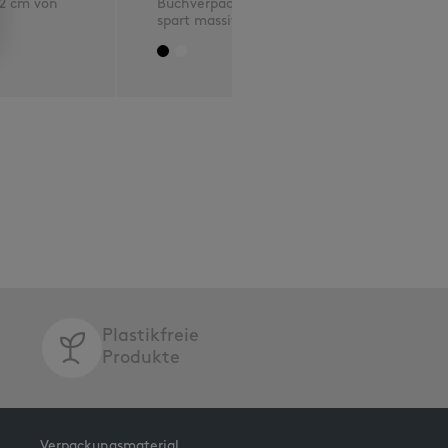
 2 cm von
Buchverpackung mit 2 cm,
spart massiv Porto !
Plastikfreie
Produkte
Verpackungsmaterial