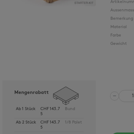
Artikelnum
Aussenmass
Bemerkung
Material
Farbe
Gewicht
Mengenrabatt
Anzahl
Ab
1
Stück
CHF 143.7
Bund
5
Ab
2
Stück
CHF 143.7
1/8 Palet
5