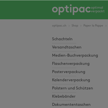
springen
Zur Hauptnavigation springen
optimal
verpackt
optipac.ch
Shop
Paper la Pappe
Schachteln
Versandtaschen
Medien-Buchverpackung
Flaschenverpackung
Posterverpackung
Kalenderverpackung
Polstern und Schützen
Klebebänder
Dokumententaschen