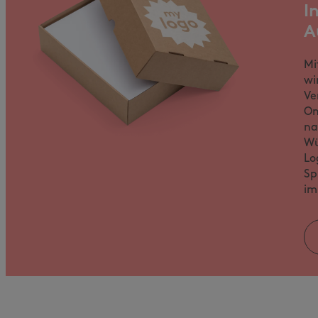
I
A
Mi
wi
Ve
On
na
Wü
Lo
Sp
im