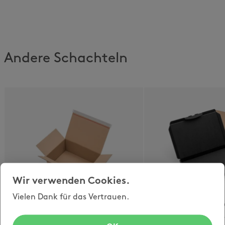
Andere Schachteln
Wir verwenden Cookies.
Vielen Dank für das Vertrauen.
opti-speedbox
opti-letterpar
blitzschneller
Klappdeckelschac