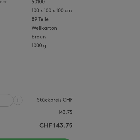
mer
50100
100 x 100 x 100 cm
89 Teile
Wellkarton
braun
1000 g
Stückpreis CHF
143.75
CHF
143.75