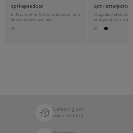
opti-speedbox
opti-letterparcel
blitzschneller Automatikboden und
Klappdeckelschacht
Sebstklebeverschluss
briefpostkonform 2
Lieferung am
nächsten Tag