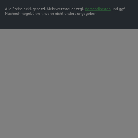
Alle Preise exkl. gesetzl. Mehrwertsteuer zzgl.
Versandkosten
und ggf.
Nachnahmegebühren, wenn nicht anders angegeben.