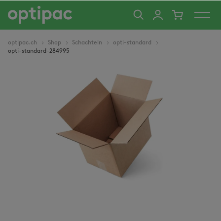
alt springen
optipac.ch
Shop
Schachteln
opti-standard
opti-standard-284995
Bildergalerie überspringen