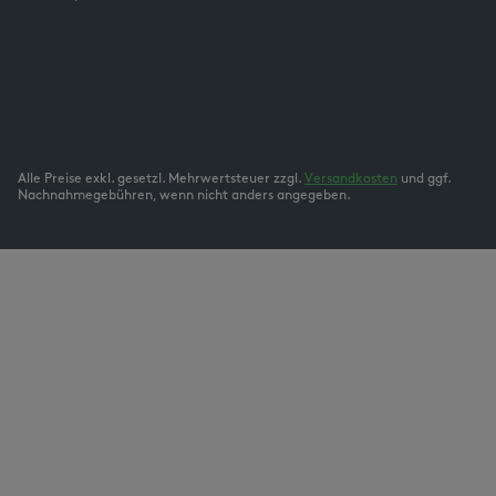
Alle Preise exkl. gesetzl. Mehrwertsteuer zzgl.
Versandkosten
und ggf.
Nachnahmegebühren, wenn nicht anders angegeben.