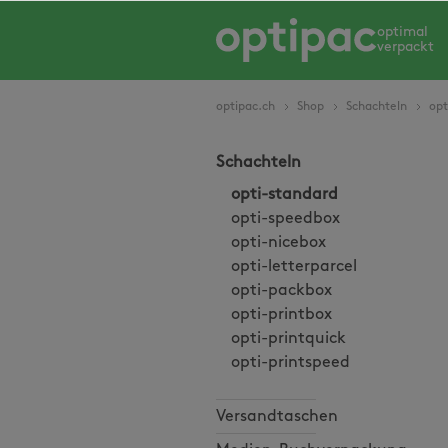
springen
Zur Hauptnavigation springen
optimal
verpackt
optipac.ch
Shop
Schachteln
opt
Schachteln
opti-standard
opti-speedbox
opti-nicebox
opti-letterparcel
opti-packbox
opti-printbox
opti-printquick
opti-printspeed
Versandtaschen