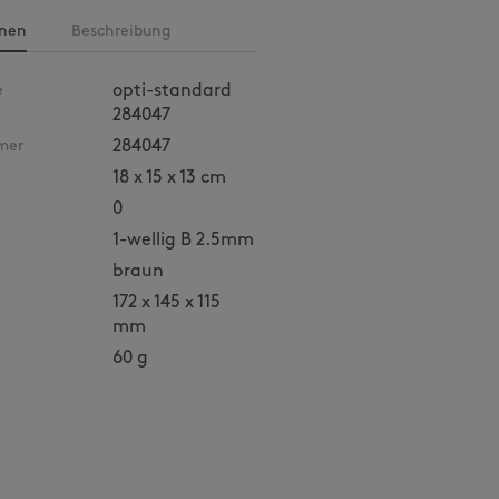
onen
Beschreibung
e
opti-standard
284047
mer
284047
18 x 15 x 13 cm
0
1-wellig B 2.5mm
braun
172 x 145 x 115
mm
60 g