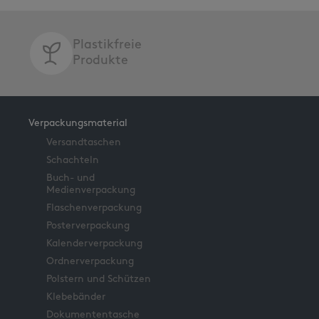
Plastikfreie
Produkte
Verpackungsmaterial
Versandtaschen
Schachteln
Buch- und
Medienverpackung
Flaschenverpackung
Posterverpackung
Kalenderverpackung
Ordnerverpackung
Polstern und Schützen
Klebebänder
Dokumententasche