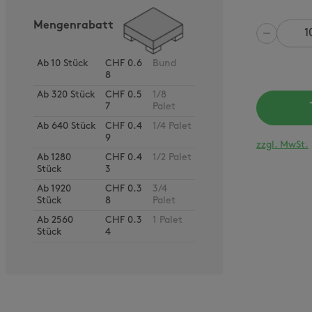
Mengenrabatt
Anzahl
Ab
10
Stück
CHF 0.6
Bund
8
Ab
320
Stück
CHF 0.5
1/8
7
Palet
Ab
640
Stück
CHF 0.4
1/4 Palet
9
zzgl. MwSt.
Ab
1280
CHF 0.4
1/2 Palet
Stück
3
Ab
1920
CHF 0.3
3/4
Stück
8
Palet
Ab
2560
CHF 0.3
1 Palet
Stück
4