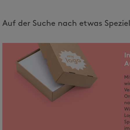
Auf der Suche nach etwas Spezie
I
A
Mi
wi
Ve
On
na
Wü
Lo
Sp
im