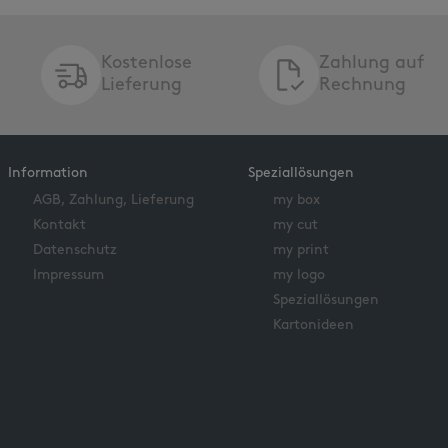
Kostenlose
Zahlung auf
Lieferung
Rechnung
Information
Speziallösungen
AGB, Zahlung, Lieferung
my box
Kontakt
my cut
Datenschutz
my print
Impressum
my logo
Speziallösungen
Kartonideen