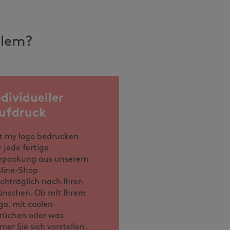
llem?
ndividueller
ufdruck
t my logo bedrucken
r jede fertige
rpackung aus unserem
line-Shop
chträglich nach Ihren
nschen. Ob mit Ihrem
go, mit coolen
rüchen oder was
mer Sie sich vorstellen.