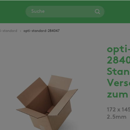
i-standard
opti-standard-284047
opti
Bildergalerie überspringen
284
Stan
Vers
zum 
172 x 14
2.5mm