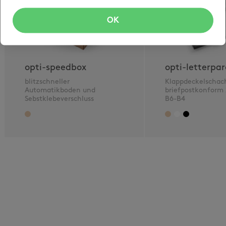
OK
opti-speedbox
opti-letterpar
blitzschneller
Klappdeckelschac
Automatikboden und
briefpostkonform
Sebstklebeverschluss
B6-B4