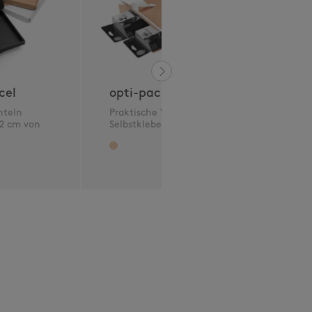
o
k
z
cel
opti-packbox
hteln
Praktische Versandbox mit
 2 cm von
Selbstklebeverschluss