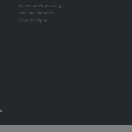
Schwarze Verpackung
my logo Logoprint
Paper la Pappe
en.