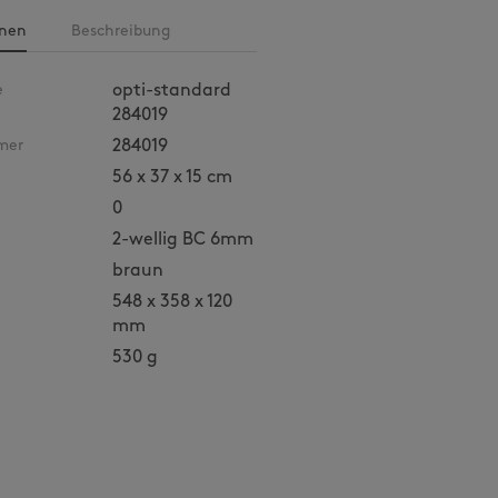
onen
Beschreibung
e
opti-standard
284019
mer
284019
56 x 37 x 15 cm
0
2-wellig BC 6mm
braun
548 x 358 x 120
mm
530 g