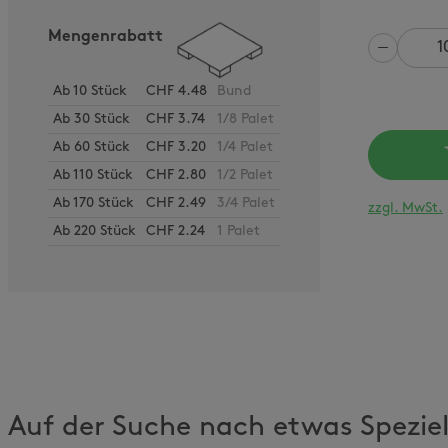
Mengenrabatt
Anzahl
Ab
10
Stück
CHF 4.48
Bund
Ab
30
Stück
CHF 3.74
1/8 Palet
Ab
60
Stück
CHF 3.20
1/4 Palet
Ab
110
Stück
CHF 2.80
1/2 Palet
Ab
170
Stück
CHF 2.49
3/4 Palet
zzgl. MwSt.
Ab
220
Stück
CHF 2.24
1 Palet
Auf der Suche nach etwas Spezie