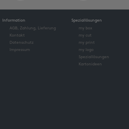
Information
Speziallösungen
AGB, Zahlung, Lieferung
my box
Kontakt
my cut
Datenschutz
my print
Impressum
my logo
Speziallösungen
Kartonideen