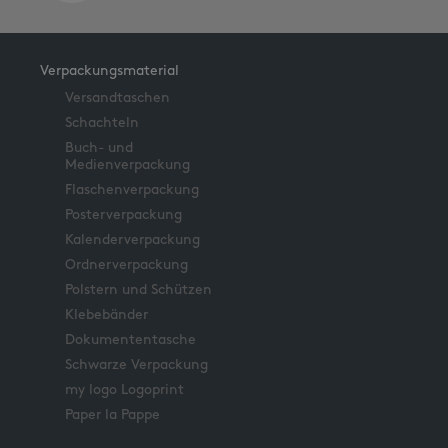
Verpackungsmaterial
Versandtaschen
Schachteln
Buch- und
Medienverpackung
Flaschenverpackung
Posterverpackung
Kalenderverpackung
Ordnerverpackung
Polstern und Schützen
Klebebänder
Dokumententasche
Schwarze Verpackung
my logo Logoprint
Paper la Pappe