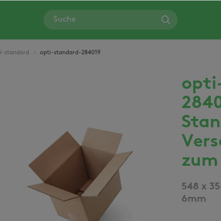
i-standard
opti-standard-284019
opti
Bildergalerie überspringen
284
Stan
Vers
zum 
548 x 35
6mm