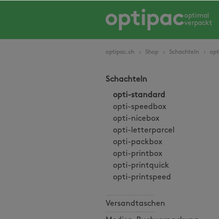
springen
Zur Hauptnavigation springen
optimal
verpackt
optipac.ch
Shop
Schachteln
opt
Schachteln
opti-standard
opti-speedbox
opti-nicebox
opti-letterparcel
opti-packbox
opti-printbox
opti-printquick
opti-printspeed
Versandtaschen