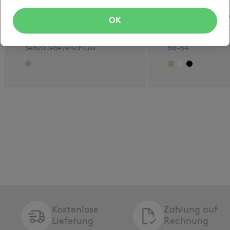
opti-speedbox
opti-letterpar
OK
blitzschneller
Klappdeckelschac
Automatikboden und
briefpostkonform
Sebstklebeverschluss
B6-B4
Kostenlose
Zahlung auf
Lieferung
Rechnung