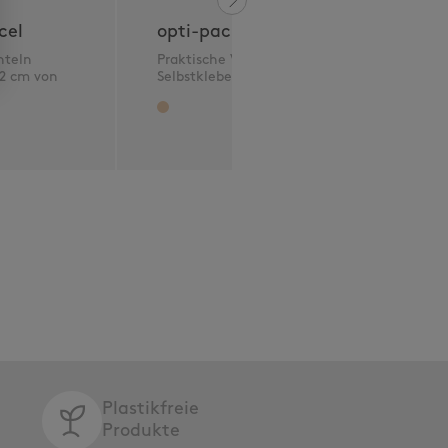
k
z
cel
opti-packbox
hteln
Praktische Versandbox mit
 2 cm von
Selbstklebeverschluss
Plastikfreie
Produkte