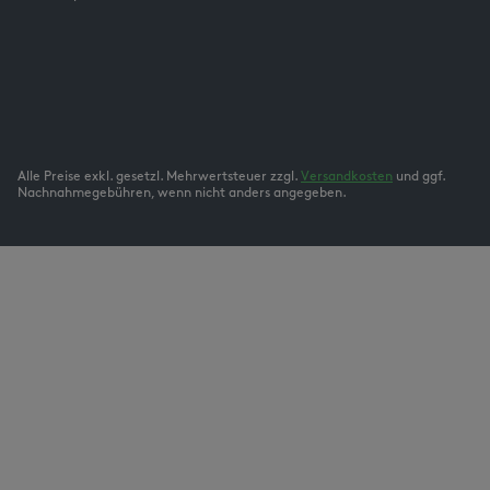
Alle Preise exkl. gesetzl. Mehrwertsteuer zzgl.
Versandkosten
und ggf.
Nachnahmegebühren, wenn nicht anders angegeben.