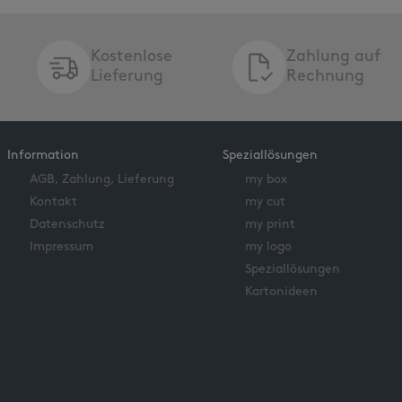
Kostenlose
Zahlung auf
Lieferung
Rechnung
Information
Speziallösungen
AGB, Zahlung, Lieferung
my box
Kontakt
my cut
Datenschutz
my print
Impressum
my logo
Speziallösungen
Kartonideen