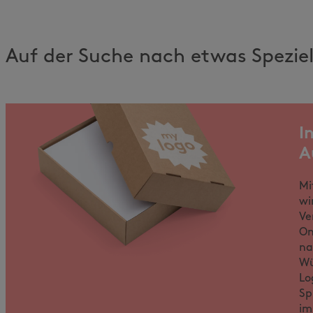
Auf der Suche nach etwas Spezie
I
A
Mi
wi
Ve
On
na
Wü
Lo
Sp
im