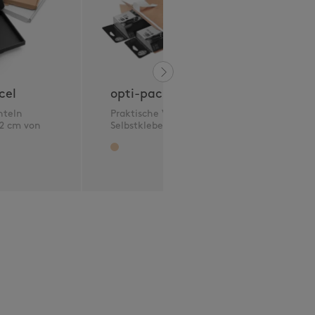
o
k
z
cel
opti-packbox
hteln
Praktische Versandbox mit
 2 cm von
Selbstklebeverschluss