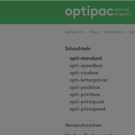
springen
Zur Hauptnavigation springen
optimal
verpackt
optipac.ch
Shop
Schachteln
opt
Schachteln
opti-standard
opti-speedbox
opti-nicebox
opti-letterparcel
opti-packbox
opti-printbox
opti-printquick
opti-printspeed
Versandtaschen