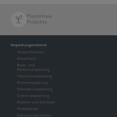
Plastikfreie
Produkte
Verpackungsmaterial
Versandtaschen
Schachteln
Buch- und
Medienverpackung
Flaschenverpackung
Posterverpackung
Kalenderverpackung
Ordnerverpackung
Polstern und Schützen
Klebebänder
Dokumententasche