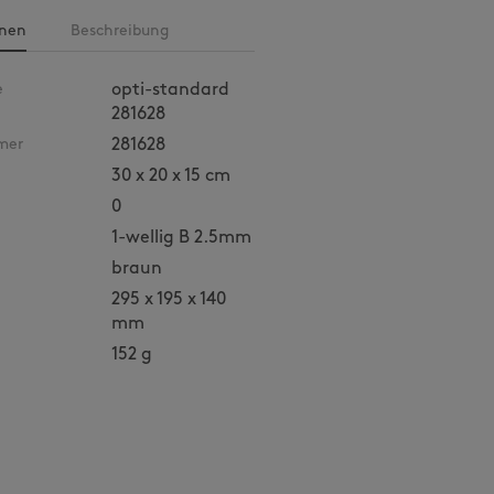
onen
Beschreibung
e
opti-standard
281628
mer
281628
30 x 20 x 15 cm
0
1-wellig B 2.5mm
braun
295 x 195 x 140
mm
152 g