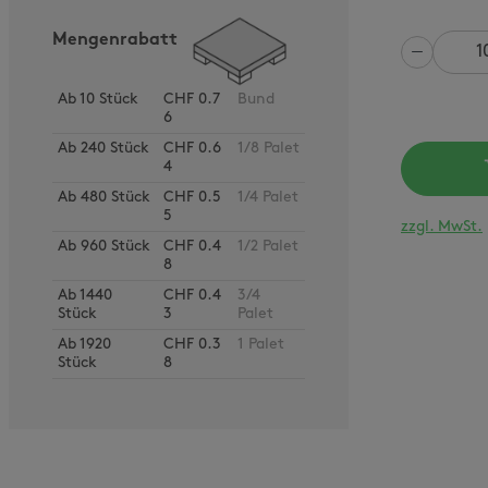
Mengenrabatt
Anzahl
Ab
10
Stück
CHF 0.7
Bund
6
Ab
240
Stück
CHF 0.6
1/8 Palet
4
Ab
480
Stück
CHF 0.5
1/4 Palet
5
zzgl. MwSt.
Ab
960
Stück
CHF 0.4
1/2 Palet
8
Ab
1440
CHF 0.4
3/4
Stück
3
Palet
Ab
1920
CHF 0.3
1 Palet
Stück
8