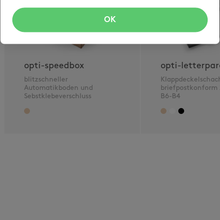
OK
opti-speedbox
opti-letterpar
blitzschneller
Klappdeckelschac
Automatikboden und
briefpostkonform
Sebstklebeverschluss
B6-B4