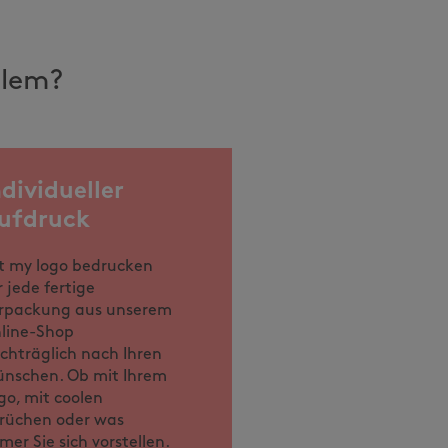
llem?
ndividueller
ufdruck
t my logo bedrucken
r jede fertige
rpackung aus unserem
line-Shop
chträglich nach Ihren
nschen. Ob mit Ihrem
go, mit coolen
rüchen oder was
mer Sie sich vorstellen.