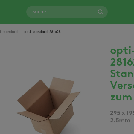
i-standard
opti-standard-281628
opti
Bildergalerie überspringen
2816
Stan
Vers
zum 
295 x 19
2.5mm