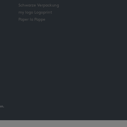
Schwarze Verpackung
my logo Logoprint
Paper la Pappe
en.