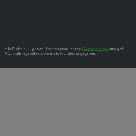
Alle Preise exkl. gesetzl. Mehrwertsteuer zzgl.
Versandkosten
und ggf.
Nachnahmegebühren, wenn nicht anders angegeben.