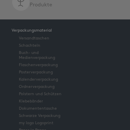
Produkte
Verpackungsmaterial
Versandtaschen
Schachteln
Buch- und
Medienverpackung
Flaschenverpackung
Posterverpackung
Kalenderverpackung
Ordnerverpackung
Polstern und Schützen
Klebebänder
Dokumententasche
Schwarze Verpackung
my logo Logoprint