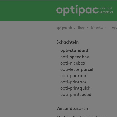
springen
Zur Hauptnavigation springen
optimal
verpackt
optipac.ch
Shop
Schachteln
opt
Schachteln
opti-standard
opti-speedbox
opti-nicebox
opti-letterparcel
opti-packbox
opti-printbox
opti-printquick
opti-printspeed
Versandtaschen