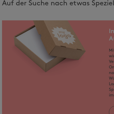
Auf der Suche nach etwas Spezie
I
A
Mi
wi
Ve
On
na
Wü
Lo
Sp
im