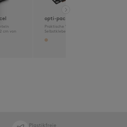
o
k
z
cel
opti-packbox
hteln
Praktische Versandbox mit
 2 cm von
Selbstklebeverschluss
Plastikfreie