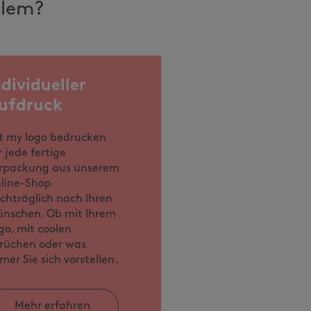
llem?
ndividueller
ufdruck
t my logo bedrucken
r jede fertige
rpackung aus unserem
line-Shop
chträglich nach Ihren
nschen. Ob mit Ihrem
go, mit coolen
rüchen oder was
mer Sie sich vorstellen.
Mehr erfahren