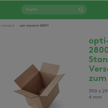
i-standard
opti-standard-280011
opti
Bildergalerie überspringen
2800
Stan
Vers
zum 
390 x 29
4 mm