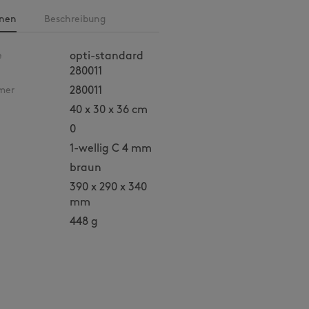
onen
Beschreibung
e
opti-standard
280011
mer
280011
40 x 30 x 36 cm
0
1-wellig C 4 mm
braun
390 x 290 x 340
mm
448 g