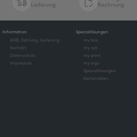
Lieferung
Rechnung
Information
Speziallösungen
AGB, Zahlung, Lieferung
my box
Kontakt
my cut
Datenschutz
my print
Impressum
my logo
Speziallösungen
Kartonideen