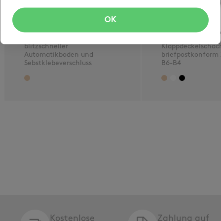
OK
opti-speedbox
opti-letterpar
blitzschneller
Klappdeckelschac
Automatikboden und
briefpostkonform
Sebstklebeverschluss
B6-B4
Kostenlose
Zahlung auf