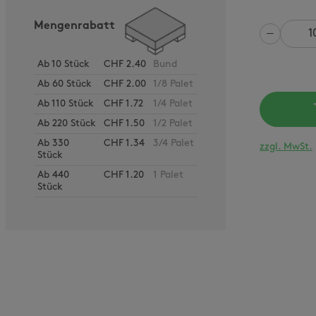
Mengenrabatt
Anzahl
Ab
10
Stück
CHF 2.40
Bund
Ab
60
Stück
CHF 2.00
1/8 Palet
Ab
110
Stück
CHF 1.72
1/4 Palet
Ab
220
Stück
CHF 1.50
1/2 Palet
Ab
330
CHF 1.34
3/4 Palet
zzgl. MwSt.
Stück
Ab
440
CHF 1.20
1 Palet
Stück