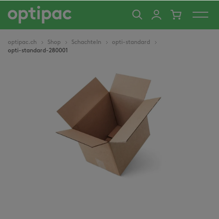
alt springen
optipac.ch
Shop
Schachteln
opti-standard
opti-standard-280001
Bildergalerie überspringen