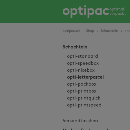
springen
Zur Hauptnavigation springen
optimal
verpackt
optipac.ch
Shop
Schachteln
opt
Schachteln
opti-standard
opti-speedbox
opti-nicebox
opti-letterparcel
opti-packbox
opti-printbox
opti-printquick
opti-printspeed
Versandtaschen