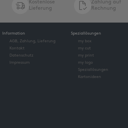
Kostenlose
Zahlung auf
Lieferung
Rechnung
Information
Speziallösungen
AGB, Zahlung, Lieferung
my box
Kontakt
my cut
Datenschutz
my print
Impressum
my logo
Speziallösungen
Kartonideen