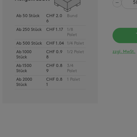
Anzahl
Ab
50
Stück
CHF 2.0
Bund
6
Ab
250
Stück
CHF 1.17
1/8
Palet
Ab
500
Stück
CHF 1.04
1/4 Palet
zzgl. MwSt.
Ab
1000
CHF 0.9
1/2 Palet
Stück
8
Ab
1500
CHF 0.8
3/4
Stück
9
Palet
Ab
2000
CHF 0.8
1 Palet
Stück
1