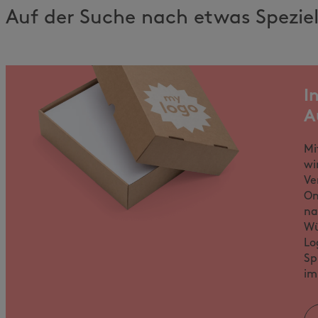
Auf der Suche nach etwas Spezie
I
A
Mi
wi
Ve
On
na
Wü
Lo
Sp
im