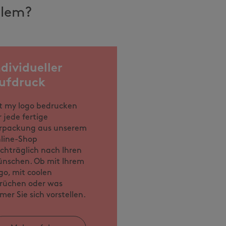
llem?
ndividueller
ufdruck
t my logo bedrucken
r jede fertige
rpackung aus unserem
line-Shop
chträglich nach Ihren
nschen. Ob mit Ihrem
go, mit coolen
rüchen oder was
mer Sie sich vorstellen.