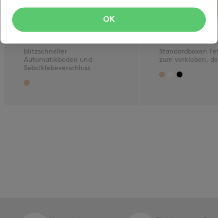
OK
opti-speedbox
opti-standard
blitzschneller
Standardboxen Fe
Automatikboden und
zum verkleben, der
Sebstklebeverschluss