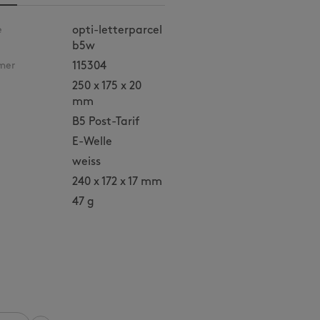
e
opti-letterparcel
b5w
mer
115304
250 x 175 x 20
mm
B5 Post-Tarif
E-Welle
weiss
240 x 172 x 17 mm
47 g