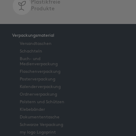
Plastikfreie
Produkte
Verpackungsmaterial
Versandtaschen
Schachteln
Buch- und
Medienverpackung
Flaschenverpackung
Posterverpackung
Kalenderverpackung
Ordnerverpackung
Polstern und Schützen
Klebebänder
Dokumententasche
Schwarze Verpackung
my logo Logoprint